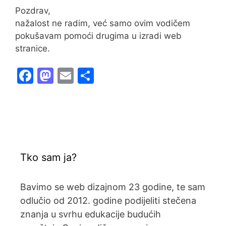
o
n
Pozdrav,
nažalost ne radim, već samo ovim vodičem
k
pokušavam pomoći drugima u izradi web
stranice.
F
M
E
S
a
a
m
h
c
st
ai
ar
e
o
l
e
b
d
o
o
Tko sam ja?
o
n
k
Bavimo se web dizajnom 23 godine, te sam
odlučio od 2012. godine podijeliti stečena
znanja u svrhu edukacije budućih