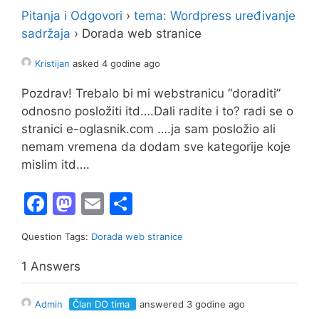
Pitanja i Odgovori
›
tema: Wordpress uređivanje
sadržaja
›
Dorada web stranice
Kristijan
asked 4 godine ago
Pozdrav! Trebalo bi mi webstranicu “doraditi”
odnosno posložiti itd….Dali radite i to? radi se o
stranici e-oglasnik.com ….ja sam posložio ali
nemam vremena da dodam sve kategorije koje
mislim itd….
F
M
E
S
a
a
m
h
Question Tags:
Dorada web stranice
c
st
ai
ar
e
o
l
e
1 Answers
b
d
Admin
Član DO tima
answered 3 godine ago
o
o