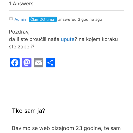
e
o
l
e
1 Answers
b
d
Admin
Član DO tima
answered 3 godine ago
o
o
o
n
Pozdrav,
da li ste proučili naše
upute
? na kojem koraku
k
ste zapeli?
F
M
E
S
a
a
m
h
c
st
ai
ar
e
o
l
e
b
d
o
o
Tko sam ja?
o
n
k
Bavimo se web dizajnom 23 godine, te sam