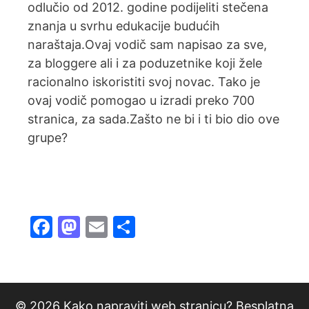
odlučio od 2012. godine podijeliti stečena
znanja u svrhu edukacije budućih
naraštaja.Ovaj vodič sam napisao za sve,
za bloggere ali i za poduzetnike koji žele
racionalno iskoristiti svoj novac. Tako je
ovaj vodič pomogao u izradi preko 700
stranica, za sada.Zašto ne bi i ti bio dio ove
grupe?
F
M
E
S
a
a
m
h
c
st
ai
ar
e
o
l
e
© 2026 Kako napraviti web stranicu? Besplatna