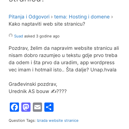
Pitanja i Odgovori
›
tema: Hosting i domene
›
Kako naptaviti web site stranicu?
Suad
asked 3 godine ago
Pozdrav, želim da napravim website stranicu ali
nisam dobro razumjeo u tekstu gdje prvo treba
da odem i šta prvo da uradim, app wordpress
vec imam i hotmail isto.. Šta dalje? Unap.hvala
Građevinski pozdrav,
Urednik AS bouw ✍????
F
M
E
S
a
a
m
h
Question Tags:
Izrada website stranice
c
st
ai
ar