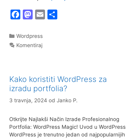
F
M
E
S
a
a
m
h
c
st
ai
ar
Kategorije
Wordpress
e
o
l
e
Komentiraj
b
d
o
o
o
n
Kako koristiti WordPress za
k
izradu portfolia?
3 travnja, 2024
od
Janko P.
Otkrijte Najlakši Način Izrade Profesionalnog
Portfolia: WordPress Magic! Uvod u WordPress
WordPress je trenutno jedan od najpopularnijih