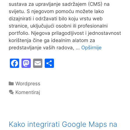
sustava za upravljanje sadržajem (CMS) na
svijetu. S njegovom pomoću možete lako
dizajnirati i održavati bilo koju vrstu web
stranice, uključujući osobni ili profesionalni
portfolio. Njegova prilagodljivost i jednostavnost
korištenja čine ga idealnim alatom za
predstavljanje vaših radova, …
Opširnije
F
M
E
S
a
a
m
h
c
st
ai
ar
Kategorije
Wordpress
e
o
l
e
Komentiraj
b
d
o
o
o
n
Kako integrirati Google Maps na
k