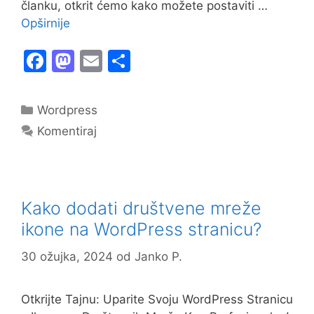
članku, otkrit ćemo kako možete postaviti …
Opširnije
F
M
E
S
a
a
m
h
c
st
ai
ar
Kategorije
Wordpress
e
o
l
e
Komentiraj
b
d
o
o
o
n
Kako dodati društvene mreže
k
ikone na WordPress stranicu?
30 ožujka, 2024
od
Janko P.
Otkrijte Tajnu: Uparite Svoju WordPress Stranicu