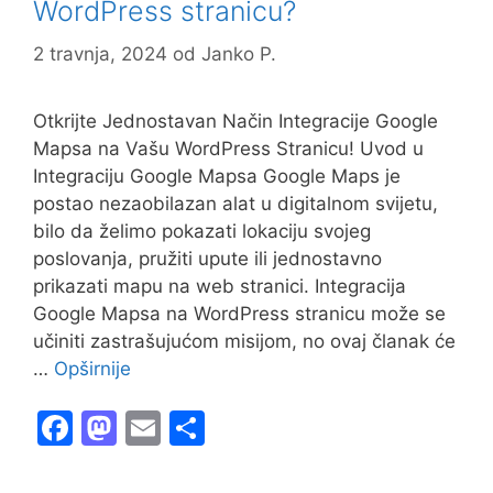
WordPress stranicu?
2 travnja, 2024
od
Janko P.
Otkrijte Jednostavan Način Integracije Google
Mapsa na Vašu WordPress Stranicu! Uvod u
Integraciju Google Mapsa Google Maps je
postao nezaobilazan alat u digitalnom svijetu,
bilo da želimo pokazati lokaciju svojeg
poslovanja, pružiti upute ili jednostavno
prikazati mapu na web stranici. Integracija
Google Mapsa na WordPress stranicu može se
učiniti zastrašujućom misijom, no ovaj članak će
…
Opširnije
F
M
E
S
a
a
m
h