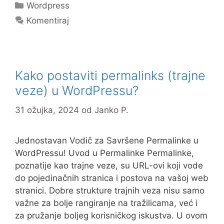
c
st
ai
ar
Kategorije
Wordpress
e
o
l
e
Komentiraj
b
d
o
o
o
n
Kako postaviti permalinks (trajne
k
veze) u WordPressu?
31 ožujka, 2024
od
Janko P.
Jednostavan Vodič za Savršene Permalinke u
WordPressu! Uvod u Permalinke Permalinke,
poznatije kao trajne veze, su URL-ovi koji vode
do pojedinačnih stranica i postova na vašoj web
stranici. Dobre strukture trajnih veza nisu samo
važne za bolje rangiranje na tražilicama, već i
za pružanje boljeg korisničkog iskustva. U ovom