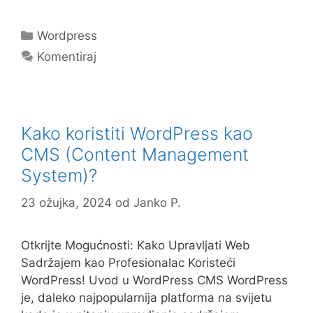
a
a
m
h
c
st
ai
ar
Kategorije
Wordpress
e
o
l
e
Komentiraj
b
d
o
o
o
n
Kako koristiti WordPress kao
k
CMS (Content Management
System)?
23 ožujka, 2024
od
Janko P.
Otkrijte Mogućnosti: Kako Upravljati Web
Sadržajem kao Profesionalac Koristeći
WordPress! Uvod u WordPress CMS WordPress
je, daleko najpopularnija platforma na svijetu