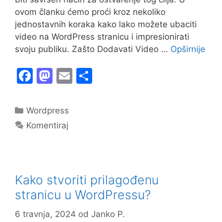
ovom članku ćemo proći kroz nekoliko
jednostavnih koraka kako lako možete ubaciti
video na WordPress stranicu i impresionirati
svoju publiku. Zašto Dodavati Video …
Opširnije
F
M
E
S
a
a
m
h
c
st
ai
ar
Kategorije
Wordpress
e
o
l
e
Komentiraj
b
d
o
o
o
n
Kako stvoriti prilagođenu
k
stranicu u WordPressu?
6 travnja, 2024
od
Janko P.