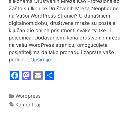
s Ikonama Društvenih Mreža Kao Profesionalac!
Zašto su Ikonice Društvenih Mreža Neophodne
na Vašoj WordPress Stranici? U današnjem
digitalnom dobu, društvene mreže su postale
ključan dio online prisutnosti svake tvrtke ili
pojedinca. Dodavanjem ikona društvenih mreža
na vašu WordPress stranicu, omogućujete
posjetiteljima da lako pronađu i zaprate vaše
profile …
Opširnije
F
M
E
S
a
a
m
h
c
st
ai
ar
Kategorije
Wordpress
e
o
l
e
Komentiraj
b
d
o
o