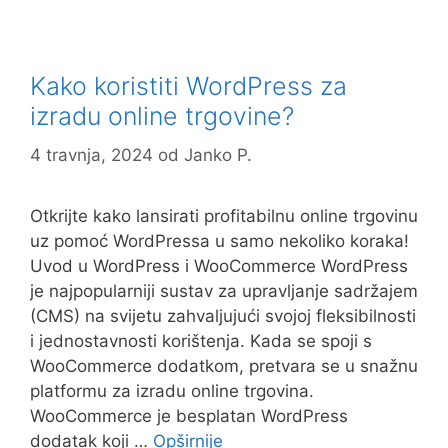
b
d
o
o
o
n
Kako koristiti WordPress za
k
izradu online trgovine?
4 travnja, 2024
od
Janko P.
Otkrijte kako lansirati profitabilnu online trgovinu
uz pomoć WordPressa u samo nekoliko koraka!
Uvod u WordPress i WooCommerce WordPress
je najpopularniji sustav za upravljanje sadržajem
(CMS) na svijetu zahvaljujući svojoj fleksibilnosti
i jednostavnosti korištenja. Kada se spoji s
WooCommerce dodatkom, pretvara se u snažnu
platformu za izradu online trgovina.
WooCommerce je besplatan WordPress
dodatak koji …
Opširnije