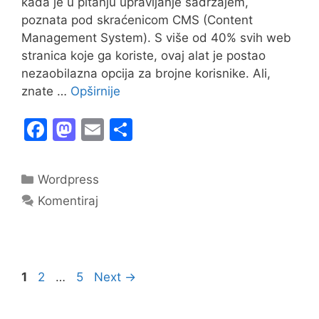
kada je u pitanju upravljanje sadržajem,
poznata pod skraćenicom CMS (Content
Management System). S više od 40% svih web
stranica koje ga koriste, ovaj alat je postao
nezaobilazna opcija za brojne korisnike. Ali,
znate …
Opširnije
F
M
E
S
a
a
m
h
c
st
ai
ar
Kategorije
Wordpress
e
o
l
e
Komentiraj
b
d
o
o
o
n
Page
Page
Page
1
2
…
5
Next
→
k