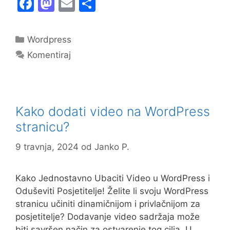
F
M
E
S
a
a
m
h
c
st
ai
ar
Kategorije
Wordpress
e
o
l
e
Komentiraj
b
d
o
o
o
n
Kako dodati video na WordPress
k
stranicu?
9 travnja, 2024
od
Janko P.
Kako Jednostavno Ubaciti Video u WordPress i
Oduševiti Posjetitelje! Želite li svoju WordPress
stranicu učiniti dinamičnijom i privlačnijom za
posjetitelje? Dodavanje video sadržaja može
biti savršen način za ostvarenje tog cilja. U