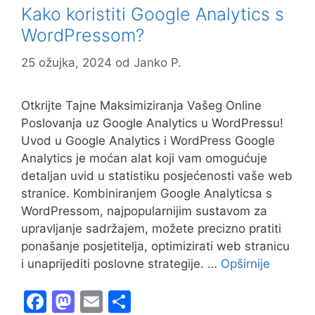
o
n
Kako koristiti Google Analytics s
k
WordPressom?
25 ožujka, 2024
od
Janko P.
Otkrijte Tajne Maksimiziranja Vašeg Online
Poslovanja uz Google Analytics u WordPressu!
Uvod u Google Analytics i WordPress Google
Analytics je moćan alat koji vam omogućuje
detaljan uvid u statistiku posjećenosti vaše web
stranice. Kombiniranjem Google Analyticsa s
WordPressom, najpopularnijim sustavom za
upravljanje sadržajem, možete precizno pratiti
ponašanje posjetitelja, optimizirati web stranicu
i unaprijediti poslovne strategije. …
Opširnije
F
M
E
S