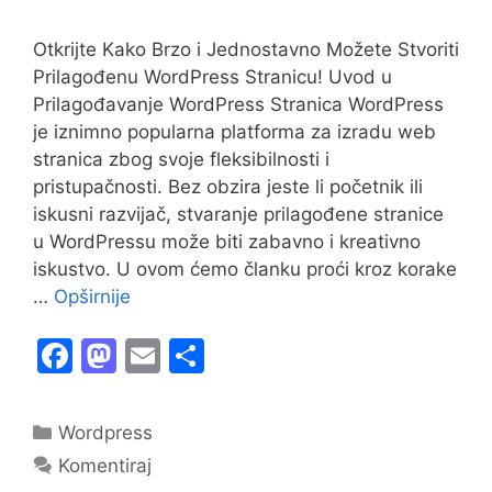
Otkrijte Kako Brzo i Jednostavno Možete Stvoriti
Prilagođenu WordPress Stranicu! Uvod u
Prilagođavanje WordPress Stranica WordPress
je iznimno popularna platforma za izradu web
stranica zbog svoje fleksibilnosti i
pristupačnosti. Bez obzira jeste li početnik ili
iskusni razvijač, stvaranje prilagođene stranice
u WordPressu može biti zabavno i kreativno
iskustvo. U ovom ćemo članku proći kroz korake
…
Opširnije
F
M
E
S
a
a
m
h
c
st
ai
ar
Kategorije
Wordpress
e
o
l
e
Komentiraj