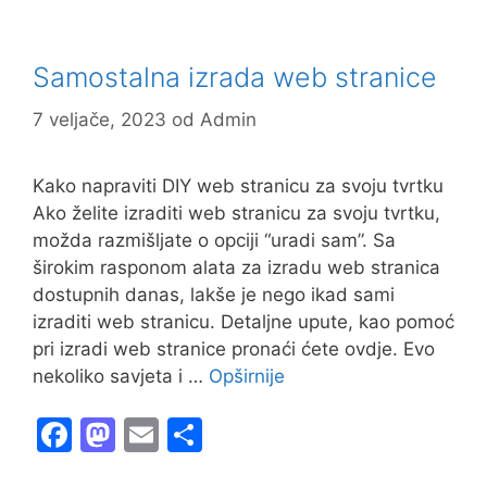
o
o
o
n
Samostalna izrada web stranice
k
7 veljače, 2023
od
Admin
Kako napraviti DIY web stranicu za svoju tvrtku
Ako želite izraditi web stranicu za svoju tvrtku,
možda razmišljate o opciji “uradi sam”. Sa
širokim rasponom alata za izradu web stranica
dostupnih danas, lakše je nego ikad sami
izraditi web stranicu. Detaljne upute, kao pomoć
pri izradi web stranice pronaći ćete ovdje. Evo
nekoliko savjeta i …
Opširnije
F
M
E
S
a
a
m
h