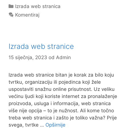
c
st
ai
ar
Kategorije
Izrada web stranica
e
o
l
e
Komentiraj
b
d
o
o
o
n
Izrada web stranice
k
15 siječnja, 2023
od
Admin
Izrada web stranice bitan je korak za bilo koju
tvrtku, organizaciju ili pojedinca koji žele
uspostaviti snažnu online prisutnost. Uz veliku
većinu ljudi koji koriste internet za pronalaženje
proizvoda, usluga i informacija, web stranica
više nije opcija – to je nužnost. Ali kome točno
treba web stranica i zašto je toliko važna? Prije
svega, tvrtke …
Opširnije