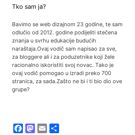
Tko sam ja?
Bavimo se web dizajnom 23 godine, te sam
odlučio od 2012. godine podijeliti stečena
znanja u svrhu edukacije budućih
naraštaja.Ovaj vodič sam napisao za sve,
za bloggere ali i za poduzetnike koji žele
racionalno iskoristiti svoj novac. Tako je
ovaj vodič pomogao u izradi preko 700
stranica, za sada.Zašto ne bi i ti bio dio ove
grupe?
F
M
E
S