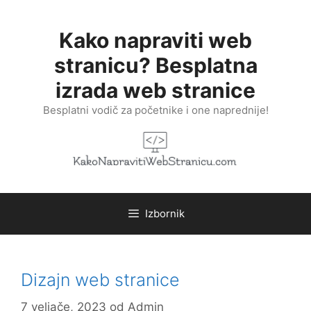
Preskoči
na
Kako napraviti web
sadržaj
stranicu? Besplatna
izrada web stranice
Besplatni vodič za početnike i one naprednije!
Izbornik
Dizajn web stranice
7 veljače, 2023
od
Admin