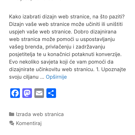
Kako izabrati dizajn web stranice, na što paziti?
Dizajn vaše web stranice može učiniti ili uništiti
uspjeh vaše web stranice. Dobro dizajnirana
web stranica može pomoći u uspostavljanju
vašeg brenda, privlačenju i zadržavanju
posjetitelja te u konačnici potaknuti konverzije.
Evo nekoliko savjeta koji će vam pomoći da
dizajnirate učinkovitu web stranicu. 1. Upoznajte
svoju ciljanu …
Opširnije
F
M
E
S
a
a
m
h
c
st
ai
ar
Kategorije
Izrada web stranica
e
o
l
e
Komentiraj
b
d