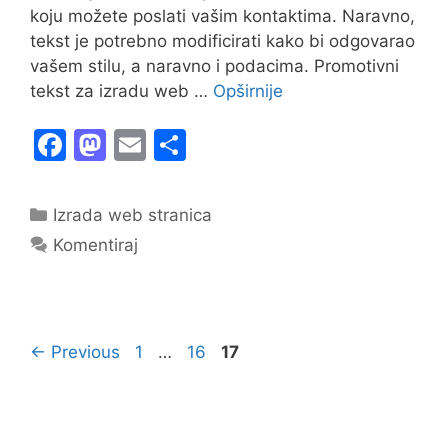
koju možete poslati vašim kontaktima. Naravno,
tekst je potrebno modificirati kako bi odgovarao
vašem stilu, a naravno i podacima. Promotivni
tekst za izradu web …
Opširnije
F
M
E
S
a
a
m
h
c
st
ai
ar
Kategorije
Izrada web stranica
e
o
l
e
Komentiraj
b
d
o
o
o
n
Page
Page
Page
←
Previous
1
…
16
17
k