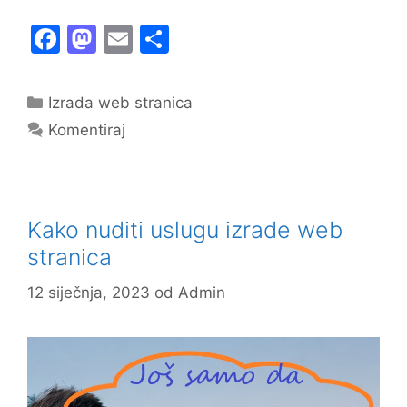
F
M
E
S
a
a
m
h
c
st
ai
ar
Kategorije
Izrada web stranica
e
o
l
e
Komentiraj
b
d
o
o
o
n
Kako nuditi uslugu izrade web
k
stranica
12 siječnja, 2023
od
Admin